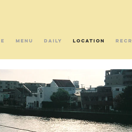
ME
MENU
DAILY
LOCATION
RECR