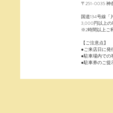
〒251-003
国道134号線
3,000円以上
※2時間以上ご
【ご注意点】
●ご来店日に発
●駐車場内での
●駐車券のご提